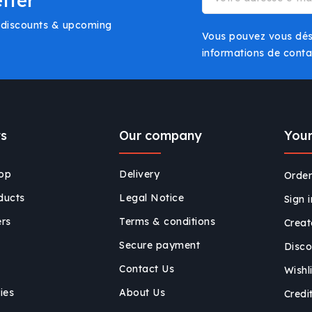
tter
l discounts & upcoming
Vous pouvez vous dési
informations de contac
ts
Our company
Your
rop
Delivery
Order
ducts
Legal Notice
Sign i
ers
Terms & conditions
Creat
Secure payment
Disco
Contact Us
Wishl
ies
About Us
Credit