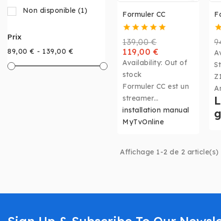
Non disponible
(1)
Formuler CC
F
Prix
139,00 €
9
119,00 €
89,00 € - 139,00 €
Av
Availability:
Out of
S
stock
Z
Formuler CC est un
A
streamer
L
M
multimédia OTT
installation manual
g
2
Android et un DVR
MyTvOnline
4
avec un tuner
Z
terrestre intégré qui
v
Affichage 1-2 de 2 article(s)
facilite la
d
visualisation, la
a
mise en pause, le
c
rembobinage,
l'
l'avance rapide et
M
l'enregistrement des