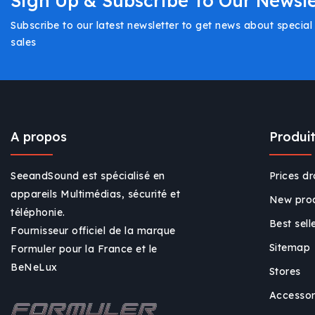
Sign Up & Subscribe To Our Newsle
émissions de
Subscribe to our latest newsletter to get news about specia
télévision locales en
sales
direct
A propos
Produi
SeeandSound est spécialisé en
Prices d
appareils Multimédias, sécurité et
New pro
téléphonie.
Best sell
Fournisseur officiel de la marque
Sitemap
Formuler pour la France et le
BeNeLux
Stores
Accessor