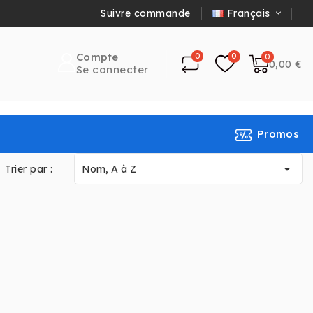
Français
Suivre commande
Compte
0,00 €
Se connecter
Promos

Trier par :
Nom, A à Z