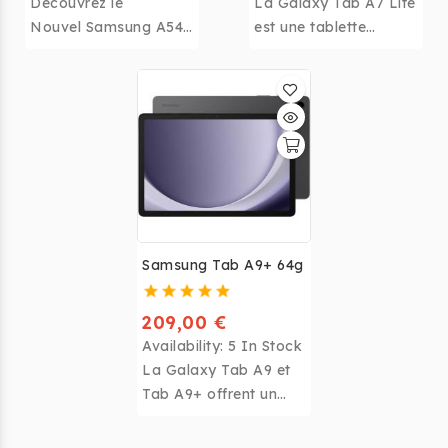
Découvrez le
La Galaxy Tab A7 Lite
Nouvel Samsung A54
est une tablette
128g - Puissance et
compacte et portable
Style Réunis
avec un écran de 8,7
pouces, une
couverture métallique
et une autonomie de
batterie
exceptionnelle. Elle
offre des
fonctionnalités
Samsung Tab A9+ 64g
pratiques telles que le
fonctionnement à une
main, une caméra 8
209,00 €
MP et un stockage
Availability:
5 In Stock
extensible jusqu'à 1
La Galaxy Tab A9 et
To.
Tab A9+ offrent un
design élégant, des
fonctionnalités