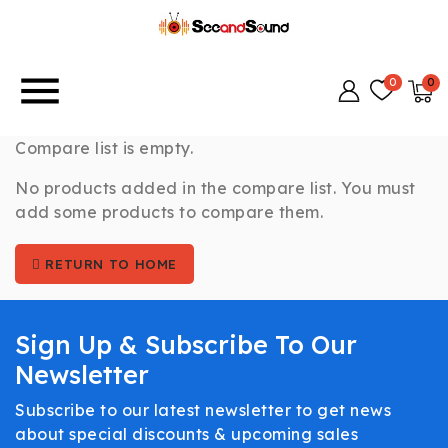
menu
Compare list is empty.
No products added in the compare list. You must
add some products to compare them.
RETURN TO HOME
Sign Up & Subscribe To Our
Newsletter
Subscribe to our latest newsletter to get news
about special discounts & upcoming sales