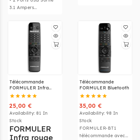
• 2 Ports USB Sortie
Bureau Mobile
3.1 Ampers
Téléphone Chargeur
• Recharge intelligente
Avec 310lm
(se coupe
Luminance Presse
automatiquement)
LED lumière
Chargeur
• Compatible tout
pour
modèle, tout appareil
iphone,Samsung,Huaw
ei.....
Télécommande
Télécommande
FORMULER Infra
FORMULER Bluetooth
Rouge
25,00 €
35,00 €
Availability:
81 In
Availability:
98 In
Stock
Stock
FORMULER
FORMULER-BT1
Infra rouge
télécommande avec