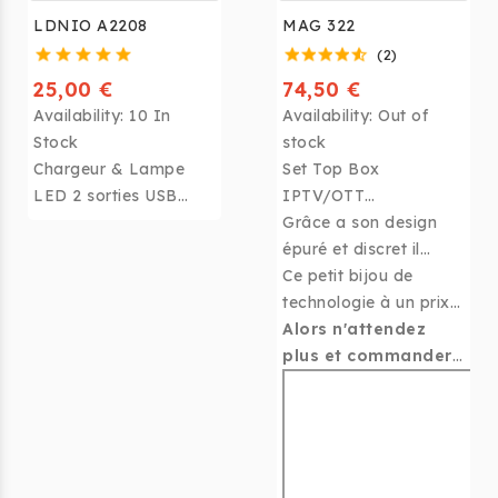
LDNIO A2208
MAG 322
(2)
25,00 €
74,50 €
Availability:
10 In
Availability:
Out of
Stock
stock
Chargeur & Lampe
Set Top Box
LED 2 sorties USB
IPTV/OTT
avec 3 modes
Grâce a son design
d'intensité lumineuse
Le MAG 322/323
épuré et discret il
FULL HD de marque
s’adaptera à toute vos
Ce petit bijou de
Infomir est le meilleur
surfaces de pose.
technologie à un prix
décodeur prévu pour
défiant toute
Alors n'attendez
l'IPTV OTT
concurrence est de
plus et commander
loin le plus agréable à
le dès maintenant !
utiliser