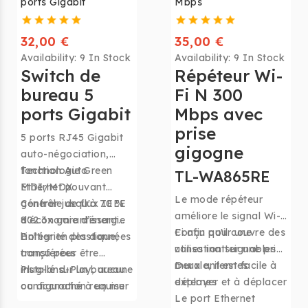
ports Gigabit
Mbps
télécommande
EXIT n'est plus
fonctionnera
nécessaire et la
parfaitement.
télécommande
32,00 €
35,00 €
fonctionnera
Availability:
9 In Stock
Availability:
9 In Stock
Switch de
Répéteur Wi-
parfaitement.
bureau 5
Fi N 300
ports Gigabit
Mbps avec
prise
5 ports RJ45 Gigabit
gigogne
auto-négociation,
fonction Auto
Technologie Green
TL-WA865RE
MDI/MDX
Ethernet pouvant
Le mode répéteur
générer jusqu'à 70 %
Contrôle de flux IEEE
améliore le signal Wi-
d'économie d’énergie
802.3x garantissant
Fi afin qu'il couvre des
Conçu pour une
l'intégrité des données
Boîtier en plastique,
zones inatteignables
utilisation sur une prise
transférées
conçu pour être
murale, il est facile à
Deux antennes
installé sur un bureau
Plug-and-Play, aucune
déployer et à déplacer
externes
ou accroché à un mur
configuration requise
Le port Ethernet