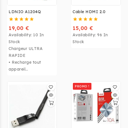
LDNIO A1204Q
Cable HDMI 2.0
19,00 €
15,00 €
Availability:
10 In
Availability:
96 In
Stock
Stock
Chargeur ULTRA
RAPIDE
• Recharge tout
appareil
• 1
Port USB 3.0
Charge
PROMO !
Rapide
• Compatible PC,
caméra, GSM,...