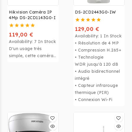
Hikvision Caméra IP
DS-2CD2443G0-IW
4Mp DS-2CD1143G0-I
129,00 €
119,00 €
Availability:
1 In Stock
Availability:
7 In Stock
• Résolution de 4 MP
D'un usage très
• Compression H.265+
simple, cette caméra
• Technologie
de vidéo surveillance
WDR jusqu'à 120 dB
est fournie avec
• Audio bidirectionnel
l'application gratuite
intégré
Hik-Connect
• Capteur infrarouge
recommandée par
thermique (PIR)
Ubitech disponible
• Connexion Wi-Fi
gratuitement pour
Android et iPhone.
Cette application
permet de visualiser