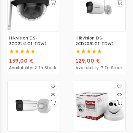
sa caméra à distance
via son smartphone
ou sa tablette de
n'importe où dans le
monde.
Hikvision DS-
Hikvision DS-
2CD2141G1-IDW1
2CD2051GI-IDW1
139,00 €
129,00 €
Availability:
2 In Stock
Availability:
7 In Stock