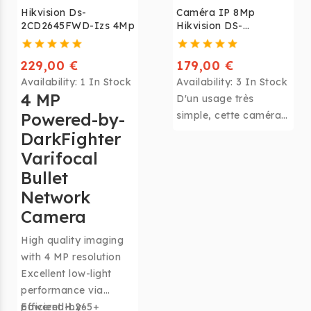
Hikvision Ds-
Caméra IP 8Mp
2CD2645FWD-Izs 4Mp
Hikvision DS-
2CD2385FWD-
I(2.8mm)
229,00 €
179,00 €
Availability:
1 In Stock
Availability:
3 In Stock
4 MP
D'un usage très
Powered-by-
simple, cette caméra
de vidéo surveillance
DarkFighter
est fournie avec
Varifocal
l'application gratuite
Bullet
Hik-Connect
Network
recommandée par
Camera
Ubitech disponible
gratuitement pour
High quality imaging
Android et iPhone.
with 4 MP resolution
Cette application
Excellent low-light
permet de visualiser
performance via
sa caméra à distance
powered-by-
Efficient H.265+