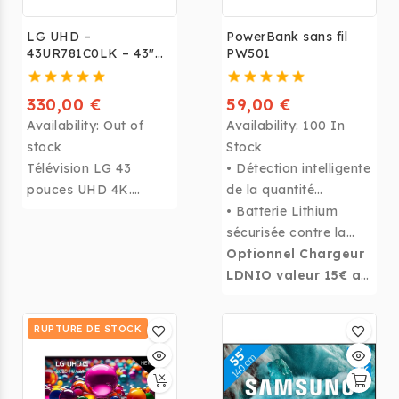
LG UHD –
PowerBank sans fil
43UR781C0LK – 43"
PW501
UHD 4K – 330 €
330,00 €
59,00 €
Availability:
Out of
Availability:
100 In
stock
Stock
Télévision LG 43
• Détection intelligente
pouces UHD 4K.
de la quantité
Image nette et
nécessaire à
• Batterie Lithium
détaillée, idéale pour
recharger.
sécurisée contre la
salon ou chambre.
surchauffe, fuite et
Optionnel Chargeur
explosion
LDNIO valeur 15€ a
6€
RUPTURE DE STOCK