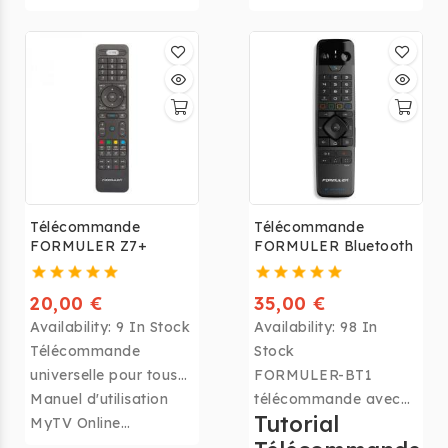
Grand écran et image
Idéale pour streaming
nette.
et TV numérique.
Télécommande
Télécommande
FORMULER Z7+
FORMULER Bluetooth
20,00 €
35,00 €
Availability:
9 In Stock
Availability:
98 In
Télécommande
Stock
universelle pour tous
FORMULER-BT1
les
Manuel d'utilisation
télécommande avec
Tutorial
récepteurs Formuler
MyTV Online
contrôle vocale
:
https://www.seeands
Bluetooth Haut de