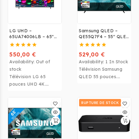
LG UHD –
Samsung QLED –
65UA74006LB – 65"
QE55Q7F4 – 55" QLED
UHD 4K
4K 2025
550,00 €
529,00 €
Availability:
Out of
Availability:
1 In Stock
stock
Télévision Samsung
Télévision LG 65
QLED 55 pouces.
pouces UHD 4K.
Couleurs éclatantes et
Grand écran pour une
forte luminosité.
expérience cinéma à
RUPTURE DE STOCK
domicile.