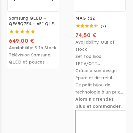
Samsung QLED –
MAG 322
QE65Q7F4 – 65" QLED
(2)
4K 2025
74,50 €
649,00 €
Availability:
Out of
Availability:
5 In Stock
stock
Télévision Samsung
Set Top Box
QLED 65 pouces.
IPTV/OTT
Image lumineuse,
Grâce a son design
idéale pour grands
Le MAG 322/323
épuré et discret il
salons.
FULL HD de marque
s’adaptera à toute vos
Ce petit bijou de
Infomir est le meilleur
surfaces de pose.
technologie à un prix
décodeur prévu pour
défiant toute
Alors n'attendez
l'IPTV OTT
concurrence est de
plus et commander
loin le plus agréable à
le dès maintenant !
utiliser