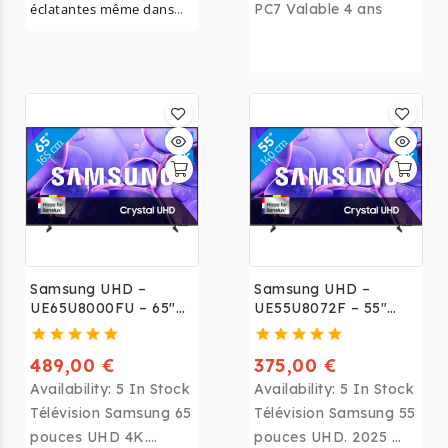
éclatantes même dans
PC7 Valable 4 ans
une pièce lumineuse avec
le Samsung
75" QLED
Q7F4 4K (2025).
Samsung UHD –
Samsung UHD –
UE65U8000FU – 65"
UE55U8072F – 55"
UHD 4K 2025
UHD 4K 2025
489,00 €
375,00 €
Availability:
5 In Stock
Availability:
5 In Stock
Télévision Samsung 65
Télévision Samsung 55
pouces UHD 4K.
pouces UHD. 2025